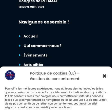
Congrès de la FAMAF
20 NOVEMBRE 2024
Naviguons ensemble !
Accueil
Qui sommes-nous ?
Évènements
Actualités
Politique de cookies (UE) -
Nous contacter
Gestion du consentement
Pour offrir les meilleures expériences, nous utilisons des technologies telles
que les cookies pour stocker et/ou accéder aux informations des appareils. Le
fait de consentir à ces technologies nous permettra de traiter des données
telles que le comportement de navigation ou les ID uniques sur ce site. Le fait
de ne pas consentir ou de retirer son consentement peut avoir un effet
négatif sur certaines caractéristiques et fonctions.