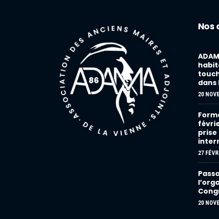
Nos 
ADAMA
habita
touch
dans 
20 NOV
Forma
févri
prise
inter
27 FÉVR
Passa
l’org
Congr
20 NOV