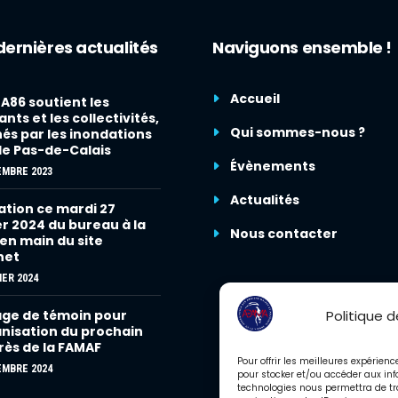
dernières actualités
Naviguons ensemble !
Accueil
86 soutient les
nts et les collectivités,
Qui sommes-nous ?
és par les inondations
le Pas-de-Calais
Évènements
EMBRE 2023
Actualités
tion ce mardi 27
er 2024 du bureau à la
Nous contacter
 en main du site
net
IER 2024
Politique 
ge de témoin pour
anisation du prochain
ès de la FAMAF
Pour offrir les meilleures expérien
EMBRE 2024
pour stocker et/ou accéder aux inf
technologies nous permettra de tr