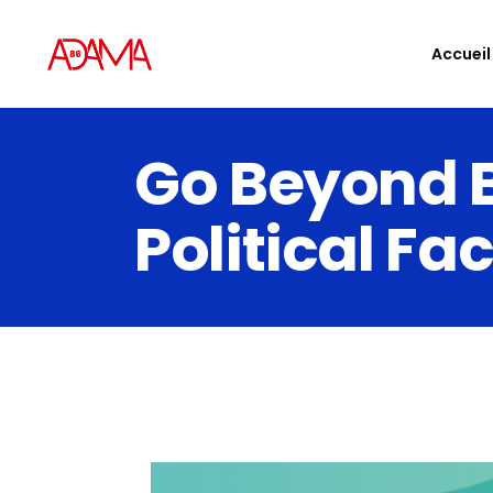
Accueil
Go Beyond B
Political Fa