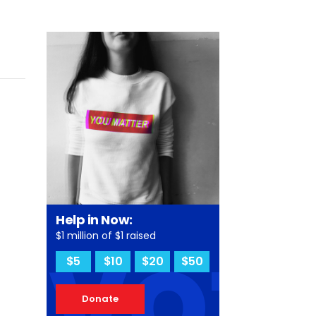
vot
Help in Now:
$1 million of $1 raised
$5
$10
$20
$50
Donate