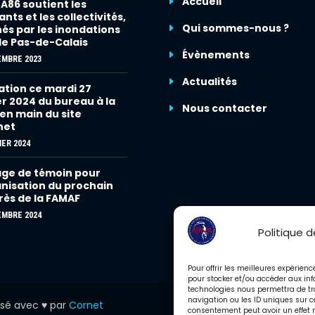
Accueil
86 soutient les
nts et les collectivités,
Qui sommes-nous ?
és par les inondations
le Pas-de-Calais
Évènements
EMBRE 2023
Actualités
tion ce mardi 27
er 2024 du bureau à la
Nous contacter
 en main du site
net
IER 2024
ge de témoin pour
anisation du prochain
ès de la FAMAF
EMBRE 2024
Politique 
Pour offrir les meilleures expérien
pour stocker et/ou accéder aux inf
technologies nous permettra de tr
navigation ou les ID uniques sur ce
lsé avec ♥ par
Cornet
consentement peut avoir un effet n
Mentions légales
·
Politi