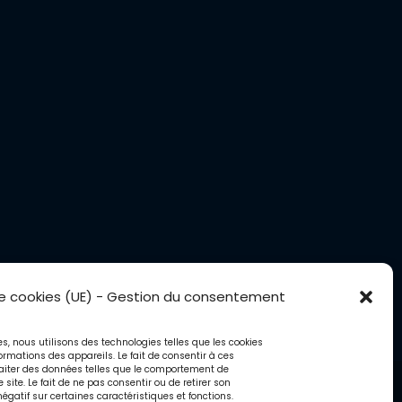
de cookies (UE) - Gestion du consentement
ces, nous utilisons des technologies telles que les cookies
ormations des appareils. Le fait de consentir à ces
aiter des données telles que le comportement de
 site. Le fait de ne pas consentir ou de retirer son
égatif sur certaines caractéristiques et fonctions.
que de confidentialité
·
Politique de cookies (UE)