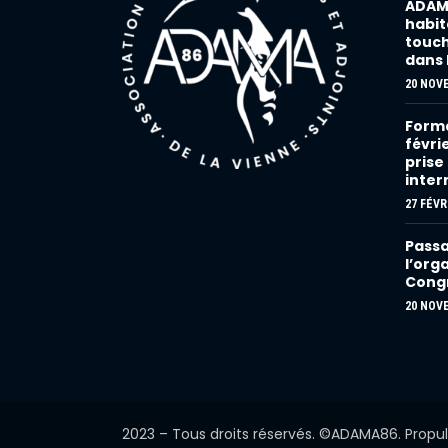
ADAMA
habita
touch
dans 
20 NOV
Forma
févri
prise
inter
27 FÉVR
Passa
l’org
Congr
20 NOV
2023 – Tous droits réservés. ©ADAMA86. Propu