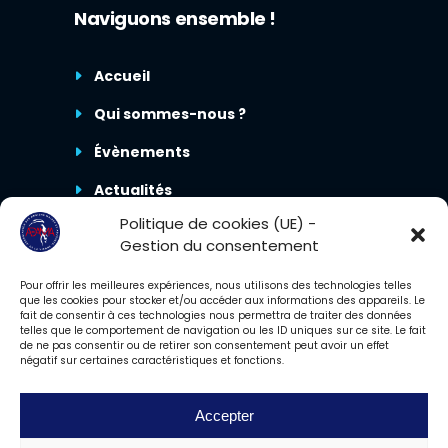
Naviguons ensemble !
Accueil
Qui sommes-nous ?
Évènements
Actualités
Politique de cookies (UE) -
Nous contacter
Gestion du consentement
Pour offrir les meilleures expériences, nous utilisons des technologies telles
que les cookies pour stocker et/ou accéder aux informations des appareils. Le
fait de consentir à ces technologies nous permettra de traiter des données
telles que le comportement de navigation ou les ID uniques sur ce site. Le fait
de ne pas consentir ou de retirer son consentement peut avoir un effet
négatif sur certaines caractéristiques et fonctions.
Accepter
2023 – Tous droits réservés. ©ADAMA86.