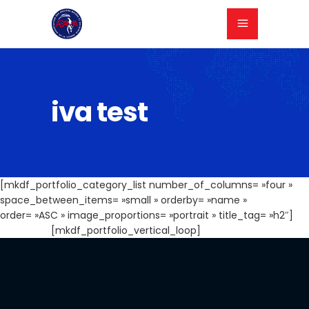
iva test
[mkdf_portfolio_category_list number_of_columns= »four »
space_between_items= »small » orderby= »name »
order= »ASC » image_proportions= »portrait » title_tag= »h2″]
[mkdf_portfolio_vertical_loop]