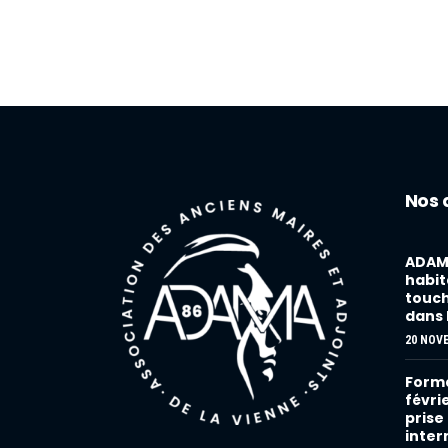
Nos 
ADAMA
habita
touch
dans 
20 NOV
Forma
févri
prise
inter