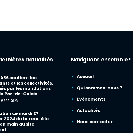
dernières actualités
Naviguons ensemble !
Accueil
86 soutient les
nts et les collectivités,
Qui sommes-nous ?
és par les inondations
le Pas-de-Calais
Évènements
EMBRE 2023
Actualités
tion ce mardi 27
er 2024 du bureau à la
Nous contacter
 en main du site
net