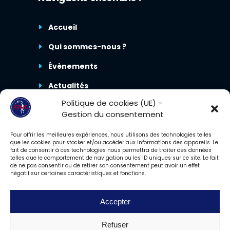
Accueil
Qui sommes-nous ?
Évènements
Actualités
Politique de cookies (UE) -
Nous contacter
Gestion du consentement
Pour offrir les meilleures expériences, nous utilisons des technologies telles
que les cookies pour stocker et/ou accéder aux informations des appareils. Le
fait de consentir à ces technologies nous permettra de traiter des données
telles que le comportement de navigation ou les ID uniques sur ce site. Le fait
de ne pas consentir ou de retirer son consentement peut avoir un effet
négatif sur certaines caractéristiques et fonctions.
Accepter
2023 – Tous droits réservés. ©ADAMA86.
Propulsé avec ♥ par
Cornet
Refuser