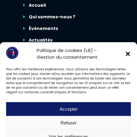
Accueil
Qui sommes-nous ?
Évènements
Actualités
Politique de cookies (UE) -
Nous contacter
Gestion du consentement
Pour offrir les meilleures expériences, nous utilisons des technologies telles
que les cookies pour stocker et/ou accéder aux informations des appareils. Le
fait de consentir à ces technologies nous permettra de traiter des données
telles que le comportement de navigation ou les ID uniques sur ce site. Le fait
de ne pas consentir ou de retirer son consentement peut avoir un effet
négatif sur certaines caractéristiques et fonctions.
Accepter
2023 – Tous droits réservés. ©ADAMA86.
Propulsé avec ♥ par
Cornet
Refuser
Communication®.
Voir les préférences
Mentions légales
·
Politique de